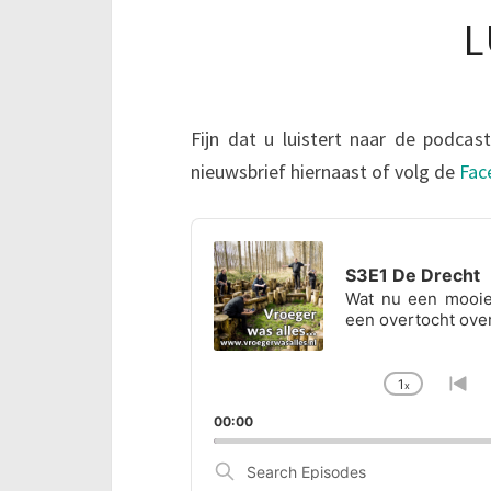
L
Fijn dat u luistert naar de podcast
nieuwsbrief hiernaast of volg de
Fac
Audio
Player
S3E1 De Drecht
Wat nu een mooie 
een overtocht over
1
x
Change
Go
Playbac
to
00:00
Rate
pre
ep
Search
Episodes