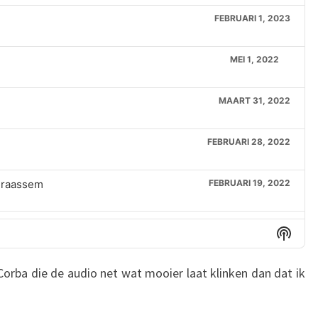
FEBRUARI 1, 2023
MEI 1, 2022
MAART 31, 2022
FEBRUARI 28, 2022
 Braassem
FEBRUARI 19, 2022
FEBRUARI 1, 2022
Show
Podca
Inform
rgemeester van Alkemade
JANUARI 1, 2022
orba die de audio net wat mooier laat klinken dan dat ik
DECEMBER 1, 2021