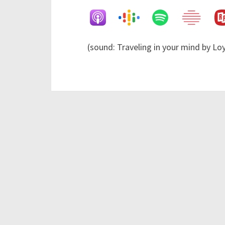
Patrick Deters
S2E3 Café Rustoord en de Rode Vo
Patrick Deters
(sound: Traveling in your mind by Lo
S2E02 – Herenweg 81
Patrick Deters