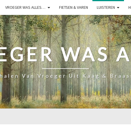
VROEGER WAS ALLES…
FIETSEN & VAREN
LUISTEREN
H
EGER WAS A
halen Van Vroeger Uit Kaag & Braa