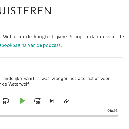
LUISTEREN
UISTEREN
. Wilt u op de hoogte blijven? Schrijf u dan in voor de
ebookpagina van de podcast
.
landelijke vaart is was vroeger het alternatief voor
 de Waterwolf.
Skip
Play
Jump
Skip
Share
k
to
This
Backward
Pause
Forward
08:46
vious
next
Episode
isode
episode