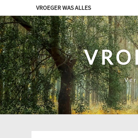
Ga
VROEGER WAS ALLES
naar
de
content
VRO
Ver