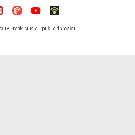
s
NOVEMBER 1, 2021
yalty Freak Music – public domain)
OKTOBER 1, 2021
LOAD MORE