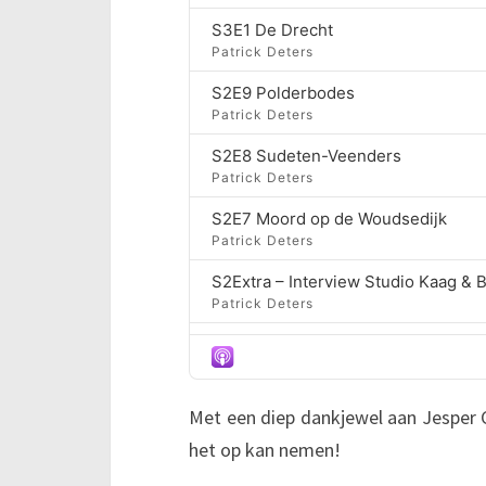
S3E1 De Drecht
Patrick Deters
S2E9 Polderbodes
Patrick Deters
S2E8 Sudeten-Veenders
Patrick Deters
S2E7 Moord op de Woudsedijk
Patrick Deters
S2Extra – Interview Studio Kaag &
Patrick Deters
S2E6 Paddegat
Patrick Deters
S2E5 – Pieter van Veen, eerste bu
Met een diep dankjewel aan Jesper C
Patrick Deters
het op kan nemen!
S2E4 Café Concordia